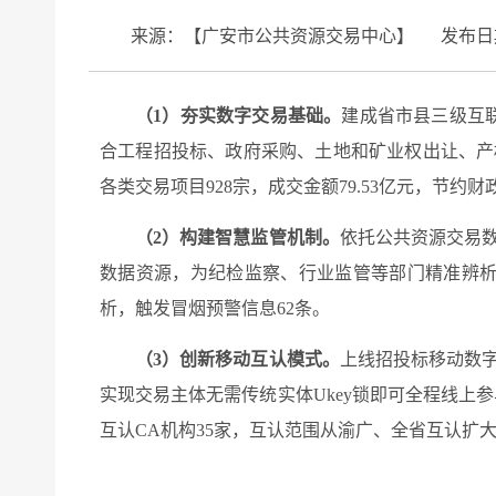
来源：【广安市公共资源交易中心】
发布日
（
1
）夯实数字交易基础。
建成省市县三级互
合工程招投标、政府采购、土地和矿业权出让、产
各类交易项目
928
宗，成交金额
79.53
亿元，节约财
（
2
）
构建智慧监管机制。
依托公共资源交易
数据资源，为纪检监察、行业
监管
等部门精准辨
析，触发冒烟预警
信息
62
条
。
（
3
）创新移动互认模式。
上线
招投标
移动数
实现交易主体无需传统
实体
Ukey
锁即可全程线上参
互认
CA
机构
35
家，互认范围从渝广、全省互认扩